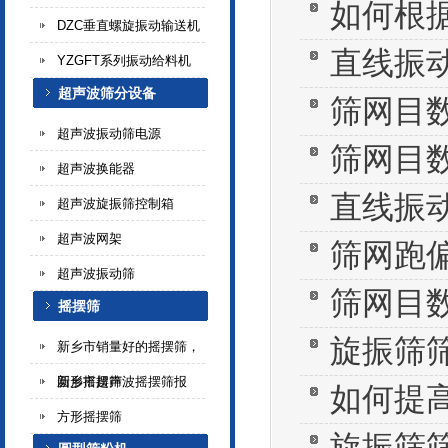
如何根
DZC垂直螺旋振动输送机
直线振
YZGFT系列振动给料机
超声波筛分设备
筛网目
超声波振动筛电源
筛网目
超声波换能器
直线振
超声波旋振筛控制箱
超声波网架
筛网跑
超声波振动筛
筛网目
摇摆筛
旋振筛
新乡市销量好的摇摆筛，
新乡市超声波摇摆筛报
圆形摇摆筛
如何提
方形摇摆筛
旋振筛