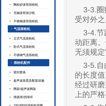
陶粒砂滚筒筛粉机
3-3.
无轴滚筒筛沙机
受对外之
不锈钢滚筒筛粉机
气流筛粉机
3-4.
立式气流筛粉机
动距离。
卧式气流筛粉机
无须规定
不锈钢气流筛粉机
筛粉机配件
3-5.
密封胶条
的长度值
超声波装置及配套设施
经过研磨
网架/超声波网架
上的严格
弹跳球/挡球环
100-800目筛粉机筛网