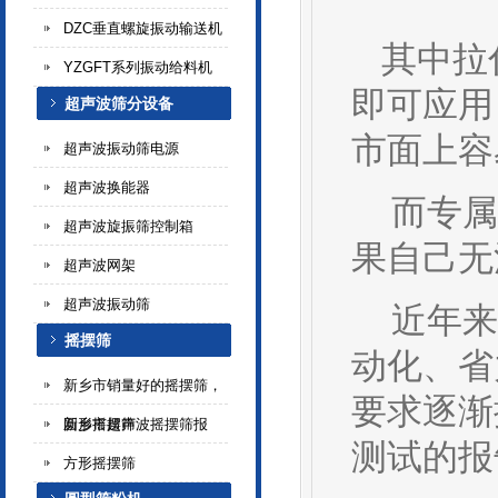
DZC垂直螺旋振动输送机
其中拉
YZGFT系列振动给料机
即可应用
超声波筛分设备
市面上容
超声波振动筛电源
超声波换能器
而专属
超声波旋振筛控制箱
果自己无
超声波网架
超声波振动筛
近年来业
摇摆筛
动化
、省
新乡市销量好的摇摆筛，
要求逐渐
新乡市超声波摇摆筛报
圆形摇摆筛
测试的报
方形摇摆筛