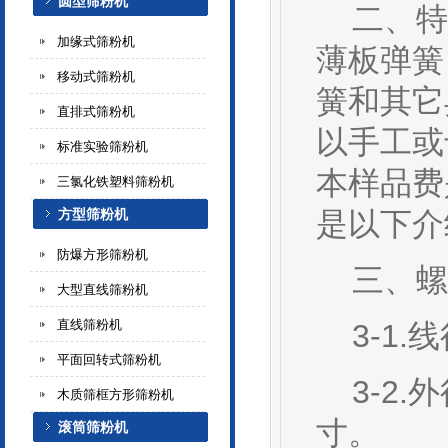
圆型筛粉机
二、特
加缘式筛粉机
薄板
弹簧
移动式筛粉机
簧和其它
直排式筛粉机
以手工或
标准实验筛粉机
本样品费
三氯化铁塑料筛粉机
方型筛粉机
是以下介
防爆方形筛粉机
三、螺
大型直线筛粉机
直线筛粉机
3-1.
平面回转式筛粉机
3-2.
木质筛框方形筛粉机
寸。
滚筒筛粉机