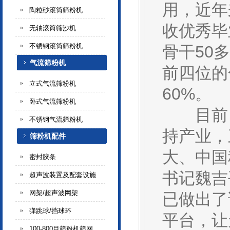
用，近年
陶粒砂滚筒筛粉机
收优秀毕
无轴滚筒筛沙机
不锈钢滚筒筛粉机
骨干50
气流筛粉机
前四位的
立式气流筛粉机
60%。
卧式气流筛粉机
目前，曲
不锈钢气流筛粉机
持产业，
筛粉机配件
大、中国
密封胶条
书记魏吉
超声波装置及配套设施
网架/超声波网架
已做出了
弹跳球/挡球环
平台，让
100-800目筛粉机筛网