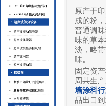
DZC垂直螺旋振动输送机
原产于印度
YZGFT系列振动给料机
成的粉，
超声波筛分设备
普通调味
超声波振动筛电源
味的草本
超声波换能器
淡，略带
超声波旋振筛控制箱
超声波网架
味。
超声波振动筛
固定资产
摇摆筛
周共生产
新乡市销量好的摇摆筛，
墙涂料行
新乡市超声波摇摆筛报
圆形摇摆筛
品出口到
方形摇摆筛