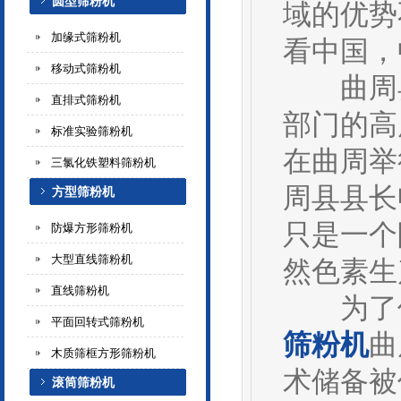
圆型筛粉机
域的优势
加缘式筛粉机
看中国，
移动式筛粉机
曲周县
直排式筛粉机
部门的高
标准实验筛粉机
在曲周举
三氯化铁塑料筛粉机
周县县长
方型筛粉机
只是一个
防爆方形筛粉机
大型直线筛粉机
然色素生
直线筛粉机
为了保
平面回转式筛粉机
筛粉机
曲
木质筛框方形筛粉机
术储备被
滚筒筛粉机