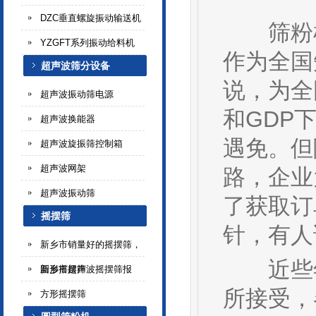
DZC垂直螺旋振动输送机
筛粉机
YZGFT系列振动给料机
作为全国
超声波筛分设备
说，为全
超声波振动筛电源
和GDP
超声波换能器
遇免。但
超声波旋振筛控制箱
超声波网架
路，企业
超声波振动筛
了获取订
摇摆筛
针，有人
新乡市销量好的摇摆筛，
近些年百
新乡市超声波摇摆筛报
圆形摇摆筛
所接受，
方形摇摆筛