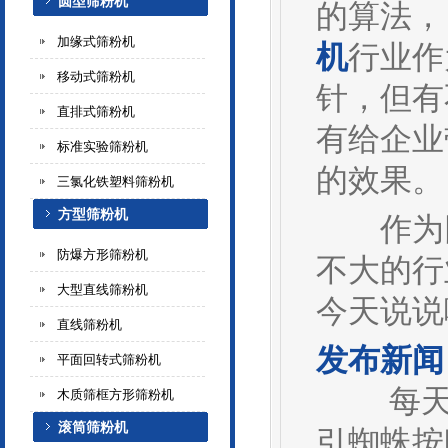
圆型筛粉机
的算法，
加缘式筛粉机
机
行业作
移动式筛粉机
针，但有
直排式筛粉机
有给企业
标准实验筛粉机
的效果。
三氯化铁塑料筛粉机
方型筛粉机
作为网
防爆方形筛粉机
不大的行
大型直线筛粉机
今天说说
直线筛粉机
发布新闻
平面回转式筛粉机
每天定
木质筛框方形筛粉机
滚筒筛粉机
引蜘蛛按