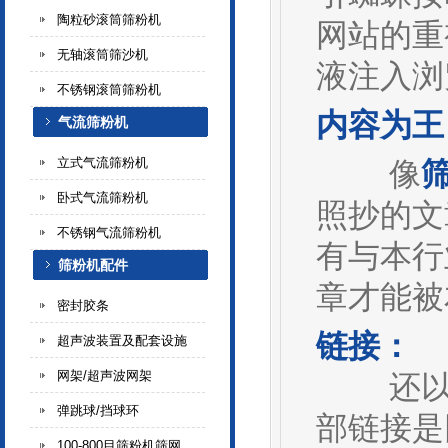
陶粒砂滚筒筛粉机
网站的重
无轴滚筒筛沙机
液注入浏
不锈钢滚筒筛粉机
内容为王
气流筛粉机
立式气流筛粉机
像
卧式气流筛粉机
照抄的文
不锈钢气流筛粉机
有与本行
筛粉机配件
章才能被
密封胶条
链接：
超声波装置及配套设施
网架/超声波网架
还以筛
弹跳球/挡球环
部链接是
100-800目筛粉机筛网