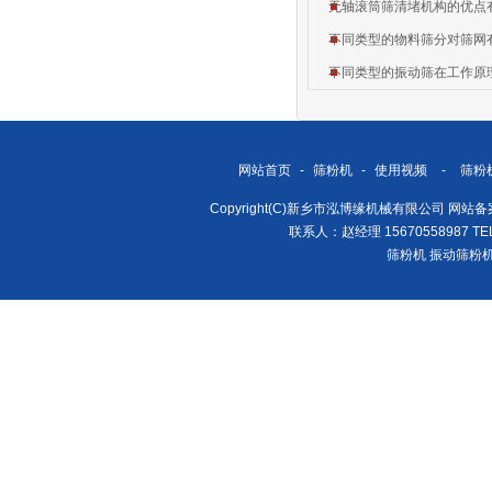
无轴滚筒筛清堵机构的优点
不同类型的物料筛分对筛网
不同类型的振动筛在工作原
网站首页
-
筛粉机
-
使用视频
-
筛粉
Copyright(C)新乡市泓博缘机械有限公司 网站
联系人：赵经理 15670558987 TEL/
筛粉机
振动筛粉